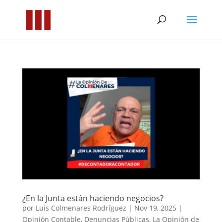
¿En la Junta están haciendo negocios?
por
Luis Colmenares Rodríguez
|
Nov 19, 2025
|
Opinión Contable
,
Denuncias Públicas
,
La Opinión de