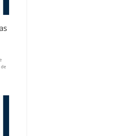
as
e
l de