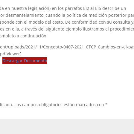
da en nuestra legislación) en los párrafos EI2 al EI5 describe un
 por desmantelamiento, cuando la política de medición posterior pa
sponde con el modelo del costo. De conformidad con su consulta y
s en ella, a través del siguiente ejemplo ilustramos el procedimie
completo a continuación.
tent/uploads/2021/11/Concepto-0407-2021_CTCP_Cambios-en-el-pa
/pdfviewer]
Descargar Documento
licada.
Los campos obligatorios están marcados con
*