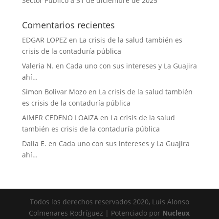
Sector Público a 31 de diciembre de 2025
Comentarios recientes
EDGAR LOPEZ
en
La crisis de la salud también es
crisis de la contaduría pública
Valeria N.
en
Cada uno con sus intereses y La Guajira
ahí…
Simon Bolivar Mozo
en
La crisis de la salud también
es crisis de la contaduría pública
AIMER CEDENO LOAIZA
en
La crisis de la salud
también es crisis de la contaduría pública
Dalia E.
en
Cada uno con sus intereses y La Guajira
ahí…
Todos los derechos reservados 2020, Luis Alonso
Colmenares Rodríguez | Potenciado por
Nucleux