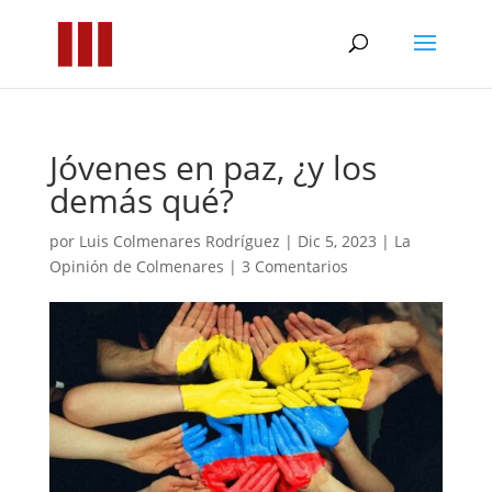
Jóvenes en paz, ¿y los
demás qué?
por
Luis Colmenares Rodríguez
|
Dic 5, 2023
|
La
Opinión de Colmenares
|
3 Comentarios