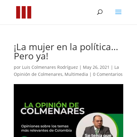
¡La mujer en la política…
Pero ya!
por
Luis Colmenares Rodríguez
|
May 26, 2021
|
La
Opinión de Colmenares
,
Multimedia
|
0 Comentarios