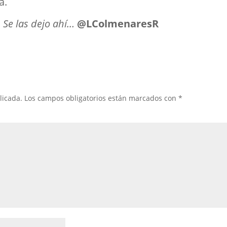
a.
:
Se las dejo ahí…
@LColmenaresR
licada.
Los campos obligatorios están marcados con
*