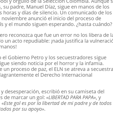
pool y orgullo de la Selección Colombia. Aunque 
, su padre, Manuel Díaz, sigue en manos de los
as horas y días de silencio. Un comunicado de los
 noviembre anunció el inicio del proceso de
país y el mundo siguen esperando. ¿hasta cuándo
lero reconozca que fue un error no los libera de l
 un acto repudiable: ¡nada justifica la vulneraci
humanos!
o el Gobierno Petro y los secuestradores sigue
gue siendo noticia por el horror y la infamia.
un proceso de paz, el ELN se atreva a secuestra
flagrantemente el Derecho Internacional
 y desesperación, escribió en su camiseta del
és de marcar un gol:
«LIBERTAD PARA PAPA»
, y
e
«Este gol es por la libertad de mi padre y de todos 
 todos por su apoyo»
.