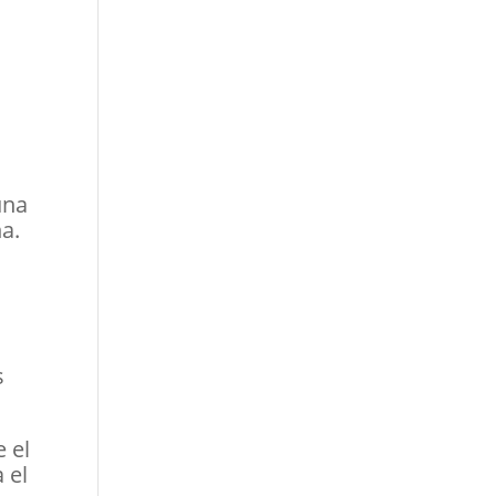
una
na.
s
s
 el
 el