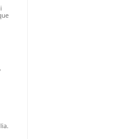
i
que
y
lia.