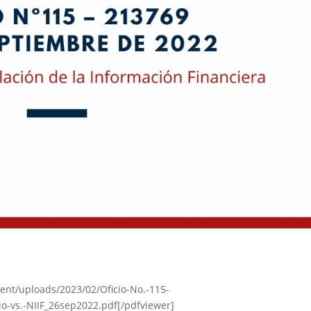
ent/uploads/2023/02/Oficio-No.-115-
vs.-NIIF_26sep2022.pdf[/pdfviewer]